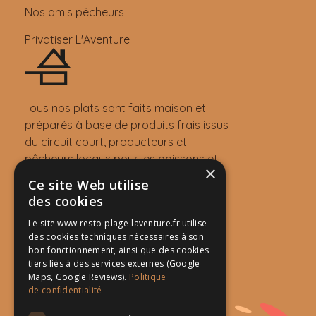
Nos amis pêcheurs
Privatiser L'Aventure
Tous nos plats sont faits maison et
préparés à base de produits frais issus
du circuit court, producteurs et
pêcheurs locaux pour les poissons et
×
langoustes grillées.
Ce site Web utilise
Nous trouver
des cookies
Plage Péno
Le site www.resto-plage-laventure.fr utilise
des cookies techniques nécessaires à son
Promenade Marius Coubomb
bon fonctionnement, ainsi que des cookies
83320 Carqueiranne
tiers liés à des services externes (Google
Maps, Google Reviews).
Politique
Tél. :
06 11 32 39 21
de confidentialité
Ouvert 7j/7