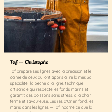
Tof — Christophe
Tof prépare ses lignes avec la précision et le
calme de ceux qui ont appris à lire la mer. Sa
spécialité : la pêche à la ligne, technique
artisanale qui respecte les fonds marins et
garantit des poissons sans stress, à la chair
ferme et savoureuse. Les îles d'Or en fond, les
mains dans les lignes — Tof incarne ce que la