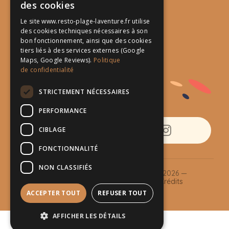
des cookies
Plage Péno
Le site www.resto-plage-laventure.fr utilise
des cookies techniques nécessaires à son
Promenade Marius Coubomb
bon fonctionnement, ainsi que des cookies
83320 Carqueiranne
tiers liés à des services externes (Google
Maps, Google Reviews).
Politique
Tél. :
06 11 32 39 21
de confidentialité
Ouvert 7j/7
STRICTEMENT NÉCESSAIRES
Service midi & soir
PERFORMANCE
CIBLAGE
Facebook
Instagram
FONCTIONNALITÉ
NON CLASSIFIÉS
© Copyright Restaurant L'Aventure 2026 —
Carqueiranne ·
Mentions légales
·
Crédits
· Réalisation
Eyras Digital
ACCEPTER TOUT
REFUSER TOUT
AFFICHER LES DÉTAILS