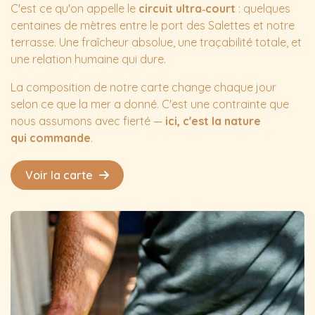
C'est ce qu'on appelle le
circuit ultra‑court
: quelques
centaines de mètres entre le port des Salettes et notre
terrasse. Une fraîcheur absolue, une traçabilité totale, et
une relation humaine qui dure.
La composition de notre carte change chaque jour
selon ce que la mer a donné. C'est une contrainte que
nous assumons avec fierté —
ici, c'est la nature
qui commande
.
Voir la carte