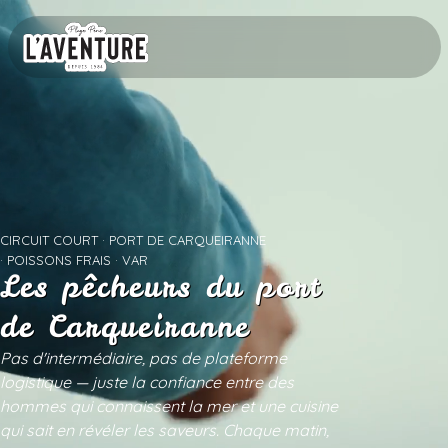
CIRCUIT COURT · PORT DE CARQUEIRANNE
· POISSONS FRAIS · VAR
Les pêcheurs du port
de Carqueiranne
Pas d'intermédiaire, pas de plateforme
logistique — juste la confiance entre des
hommes qui connaissent la mer et une cuisine
qui sait en révéler les saveurs. Chaque matin,