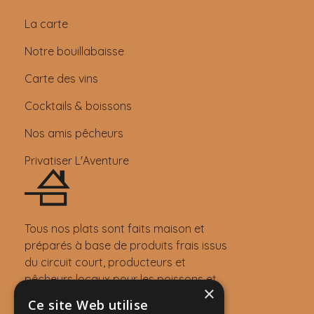
La carte
Notre bouillabaisse
Carte des vins
Cocktails & boissons
Nos amis pêcheurs
Privatiser L'Aventure
Tous nos plats sont faits maison et
préparés à base de produits frais issus
du circuit court, producteurs et
pêcheurs locaux pour les poissons et
×
langoustes grillées.
Ce site Web utilise
Nous trouver